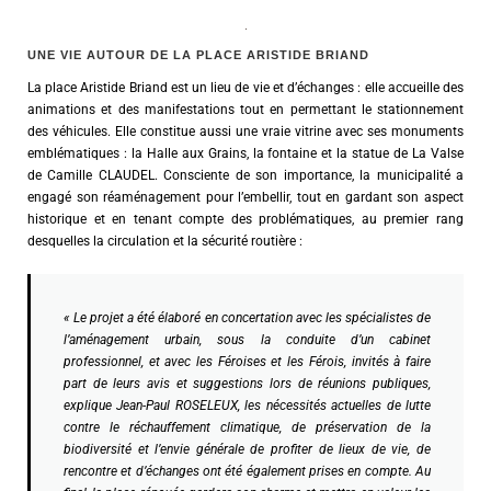
UNE VIE AUTOUR DE LA PLACE ARISTIDE BRIAND
La place Aristide Briand est un lieu de vie et d’échanges : elle accueille des
animations et des manifestations tout en permettant le stationnement
des véhicules. Elle constitue aussi une vraie vitrine avec ses monuments
emblématiques : la Halle aux Grains, la fontaine et la statue de La Valse
de Camille CLAUDEL. Consciente de son importance, la municipalité a
engagé son réaménagement pour l’embellir, tout en gardant son aspect
historique et en tenant compte des problématiques, au premier rang
desquelles la circulation et la sécurité routière :
« Le projet a été élaboré en concertation avec les spécialistes de
l’aménagement urbain, sous la conduite d’un cabinet
professionnel, et avec les Féroises et les Férois, invités à faire
part de leurs avis et suggestions lors de réunions publiques,
explique Jean-Paul ROSELEUX, les nécessités actuelles de lutte
contre le réchauffement climatique, de préservation de la
biodiversité et l’envie générale de profiter de lieux de vie, de
rencontre et d’échanges ont été également prises en compte. Au