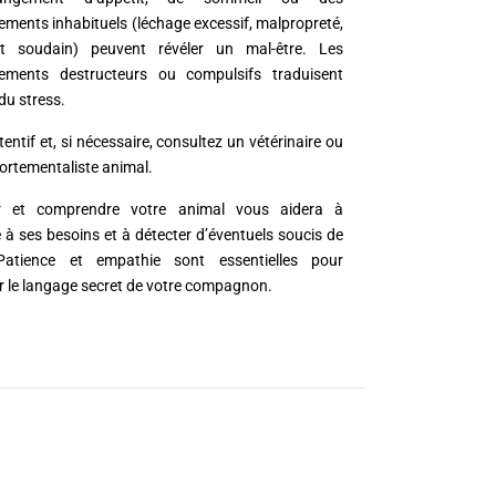
ments inhabituels (léchage excessif, malpropreté,
nt soudain) peuvent révéler un mal-être. Les
ements destructeurs ou compulsifs traduisent
du stress.
entif et, si nécessaire, consultez un vétérinaire ou
rtementaliste animal.
r et comprendre votre animal vous aidera à
 à ses besoins et à détecter d’éventuels soucis de
Patience et empathie sont essentielles pour
r le langage secret de votre compagnon.