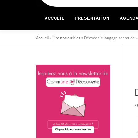
ACCUEIL
PRÉSENTATION
AGEND
Accueil
»
Lire nos articles
»
Décoder le langage secret de v
P