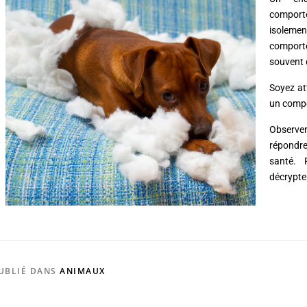
comporte
isoleme
comport
souvent 
Soyez att
un compo
Observe
répondre
santé. 
décrypte
UBLIÉ DANS
ANIMAUX