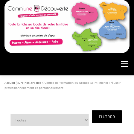
Menu
Accueil
»
Lire nos articles
»
Centre de formation du Groupe Saint Michel : réussir
ACCUEIL
PRÉSENTATION
AGENDA
professionnellement et personnellement
ARTICLES
CONSULTER LE MAGAZINE
ANNONCEURS
VOS AVIS