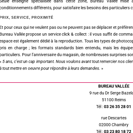
Seule enseigne spécialisée dans cette zone, Bureau Vallée mise
conditionnements différents, pour satisfaire les besoins des particulier
PRIX, SERVICE, PROXIMITÉ
Et pour ceux qui ne veulent pas ou ne peuvent pas se déplacer et préfèrent
Bureau Vallée propose un service click & collect : il vous suffit de comman
espace est également dédié à la reproduction. Tous les types de photocopi
pris en charge ; les formats standards bien entendu, mais les équip
particuliers. Pour l’anniversaire du magasin, de nombreuses surprises so
«
5 ans, c’est un cap important. Nous voulons avant tout remercier nos client
à tout mettre en oeuvre pour répondre à leurs demandes.
»
BUREAU VALLÉE
9 rue du Dr Serge Bazela
51100 Reims
Tél :
03 26 35 28 01
rue Descartes
02000 Chambry
Tél :
03 23 80 18 72