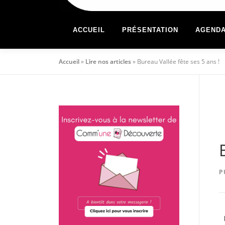
ACCUEIL
PRÉSENTATION
AGEND
Accueil
»
Lire nos articles
»
Bureau Vallée fête ses 5 ans !
P