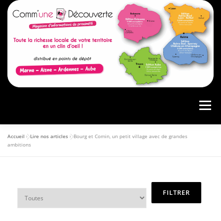
Menu
Accueil
»
Lire nos articles
»
Bourg et Comin, un petit village avec de grandes
ACCUEIL
PRÉSENTATION
AGENDA
ambitions
ARTICLES
CONSULTER LE MAGAZINE
ANNONCEURS
VOS AVIS