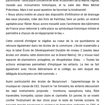
patrimoine : cette place concentre en effet le bâtiment de la Mairie, l’église,
classée aux monuments historiques, et la salle des fêtes Michel
Prévoteau. Mais il est aussi question de favoriser la biodiversité :
« Nous allons mettre en place des dispositifs d’infiltration et de drainage
des eaux pluviales, créer des îlots de fraîcheur, faire un jardin, un endroit
agréable pour flâner. Nous avons travaillé avec l’architecte des bâtiments
de France pour redonner à cette place sa symbolique historique initiale et
permettre à chacun de se réapproprier le lieu ».
Cette volonté d’intégrer le végétal au coeur de la vie quotidienne se
retrouve également dans les écoles de la commune. L’école maternelle a
reçu le label École de Développement Durable de niveau 2 (seules deux
écoles ont obtenu cette distinction sur le Grand Reims). On y trouve neuf
espaces de plantations potagères, un récupérateur d’eau : « Toutes les
actions entreprises permettent d’impliquer les enfants. Le lien se fait
également avec l’école élémentaire et le collège, au sein duquel des
délégués écocitoyens ont été nommés. »
Autre particularité des écoles de Bazancourt : l’apprentissage de la
musique en classe de CE2. Durant le 1er trimestre, les enfants découvrent
les sept instruments proposés : trombone, saxophone, tuba, flûte
traversière, trompette, caisse claire et clarinette. En janvier, ils se voient
confier l’instrument de leur choix pour le reste de l’année scolaire. Ils
peuvent ensuite poursuivre la pratique en formation orchestre en CM1 et