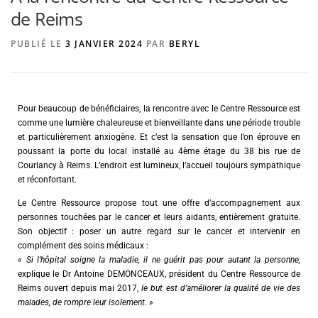
de Reims
PUBLIÉ LE
3 JANVIER 2024
PAR
BERYL
AGENCE DE PUBLICITÉ
Pour beaucoup de bénéficiaires, la rencontre avec le Centre Ressource est
comme une lumière chaleureuse et bienveillante dans une période trouble
et particulièrement anxiogène. Et c’est la sensation que l’on éprouve en
poussant la porte du local installé au 4ème étage du 38 bis rue de
Courlancy à Reims. L’endroit est lumineux, l’accueil toujours sympathique
et réconfortant.
Le Centre Ressource propose tout une offre d’accompagnement aux
personnes touchées par le cancer et leurs aidants, entièrement gratuite.
Son objectif : poser un autre regard sur le cancer et intervenir en
complément des soins médicaux :
« Si l’hôpital soigne la maladie, il ne guérit pas pour autant la personne,
explique le Dr Antoine DEMONCEAUX, président du Centre Ressource de
Reims ouvert depuis mai 2017,
le but est d’améliorer la qualité de vie des
malades, de rompre leur isolement. »