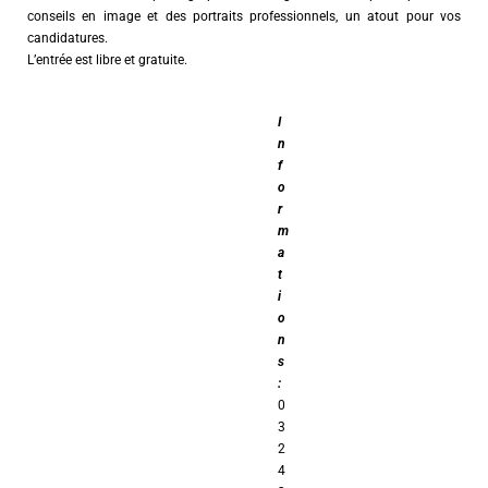
conseils en image et des portraits professionnels, un atout pour vos
candidatures.
L’entrée est libre et gratuite.
I
n
f
o
r
m
a
t
i
o
n
s
:
0
3
2
4