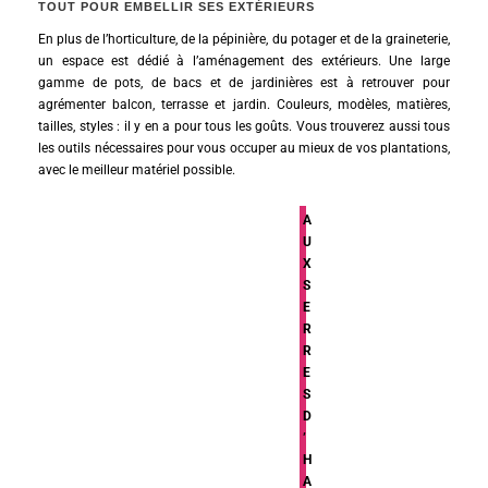
TOUT POUR EMBELLIR SES EXTÉRIEURS
En plus de l’horticulture, de la pépinière, du potager et de la graineterie,
un espace est dédié à l’aménagement des extérieurs. Une large
gamme de pots, de bacs et de jardinières est à retrouver pour
agrémenter balcon, terrasse et jardin. Couleurs, modèles, matières,
tailles, styles : il y en a pour tous les goûts. Vous trouverez aussi tous
les outils nécessaires pour vous occuper au mieux de vos plantations,
avec le meilleur matériel possible.
A
U
X
S
E
R
R
E
S
D
’
H
A