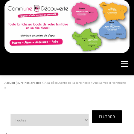
Menu
Accueil
»
Lire nos articles
»
À la découverte de la jardinerie « Aux Serres d’Hannogne
ACCUEIL
PRÉSENTATION
AGENDA
»
ARTICLES
CONSULTER LE MAGAZINE
ANNONCEURS
VOS AVIS