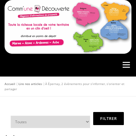
Menu
Accueil
»
Lire nos articles
»
À Épernay, 2 évènements pour s’informer, s’orienter et
ACCUEIL
PRÉSENTATION
AGENDA
partager
ARTICLES
CONSULTER LE MAGAZINE
ANNONCEURS
VOS AVIS