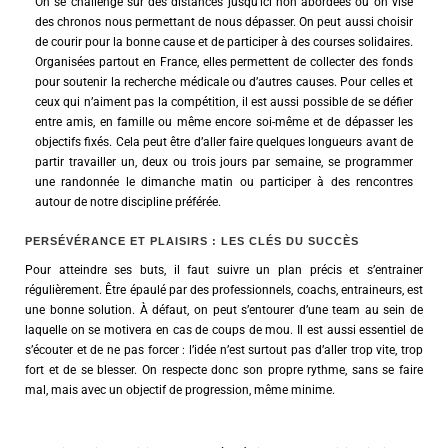
On se challenge sur des distances jusqu’ici non abordées ou on vise
des chronos nous permettant de nous dépasser. On peut aussi choisir
de courir pour la bonne cause et de participer à des courses solidaires.
Organisées partout en France, elles permettent de collecter des fonds
pour soutenir la recherche médicale ou d’autres causes. Pour celles et
ceux qui n’aiment pas la compétition, il est aussi possible de se défier
entre amis, en famille ou même encore soi-même et de dépasser les
objectifs fixés. Cela peut être d’aller faire quelques longueurs avant de
partir travailler un, deux ou trois jours par semaine, se programmer
une randonnée le dimanche matin ou participer à des rencontres
autour de notre discipline préférée.
PERSÉVÉRANCE ET PLAISIRS : LES CLÉS DU SUCCÈS
Pour atteindre ses buts, il faut suivre un plan précis et s’entrainer
régulièrement. Être épaulé par des professionnels, coachs, entraineurs, est
une bonne solution. À défaut, on peut s’entourer d’une team au sein de
laquelle on se motivera en cas de coups de mou. Il est aussi essentiel de
s’écouter et de ne pas forcer : l’idée n’est surtout pas d’aller trop vite, trop
fort et de se blesser. On respecte donc son propre rythme, sans se faire
mal, mais avec un objectif de progression, même minime.