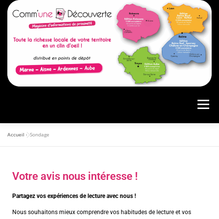
Menu
Accueil
»
Sondage
ACCUEIL
PRÉSENTATION
AGENDA
Votre avis nous intéresse !
ARTICLES
CONSULTER LE MAGAZINE
Partagez vos expériences de lecture avec nous !
Nous souhaitons mieux comprendre vos habitudes de lecture et vos
ANNONCEURS
VOS AVIS